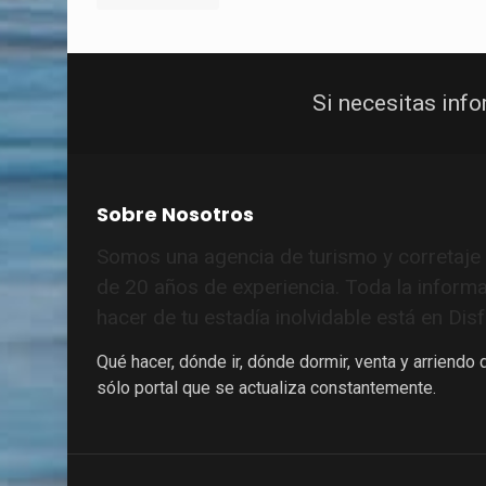
Si necesitas inf
Sobre Nosotros
Somos una agencia de turismo y corretaj
de 20 años de experiencia. Toda la inform
hacer de tu estadía inolvidable está en Di
Qué hacer, dónde ir, dónde dormir, venta y arriendo
sólo portal que se actualiza constantemente.