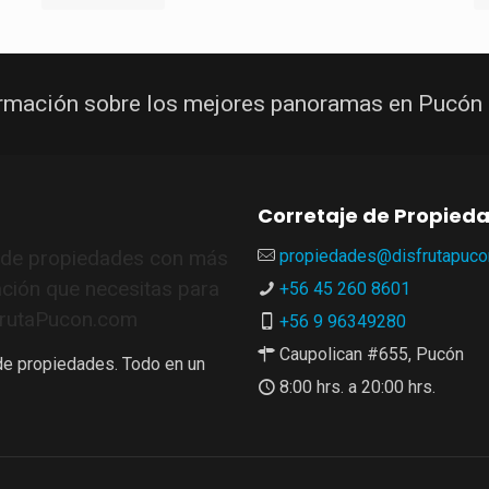
ormación sobre los mejores panoramas en Pucón
Corretaje de Propied
e de propiedades con más
propiedades@disfrutapuco
ación que necesitas para
+56 45 260 8601
sfrutaPucon.com
+56 9 96349280
Caupolican #655, Pucón
 de propiedades. Todo en un
8:00 hrs. a 20:00 hrs.