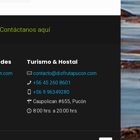
Contáctanos aquí
ades
Turismo & Hostal
n.com
contacto@disfrutapucon.com
+56 45 260 8601
+56 9 96349280
Caupolican #655, Pucón
8:00 hrs. a 20:00 hrs.