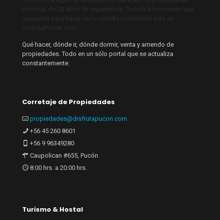
con más de 20 años de experiencia. Toda la información que
necesitas para hacer de tu estadía inolvidable está en
DisfrutaPucon.com
Qué hacer, dónde ir, dónde dormir, venta y arriendo de
propiedades. Todo en un sólo portal que se actualiza
constantemente.
Corretaje de Propiedades
propiedades@disfrutapucon.com
+56 45 260 8601
+56 9 96349280
Caupolican #655, Pucón
8:00 hrs. a 20:00 hrs.
Turismo & Hostal