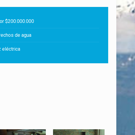
or $200.000.000
rechos de agua
 eléctrica