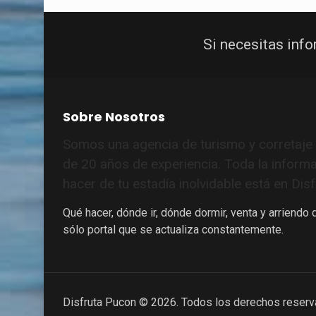
Si necesitas inf
Sobre Nosotros
Somos una agencia de turismo y corretaj
de 20 años de experiencia. Toda la inform
hacer de tu estadía inolvidable está en Di
Qué hacer, dónde ir, dónde dormir, venta y arriendo
sólo portal que se actualiza constantemente.
Disfruta Pucon © 2026. Todos los derechos reserv