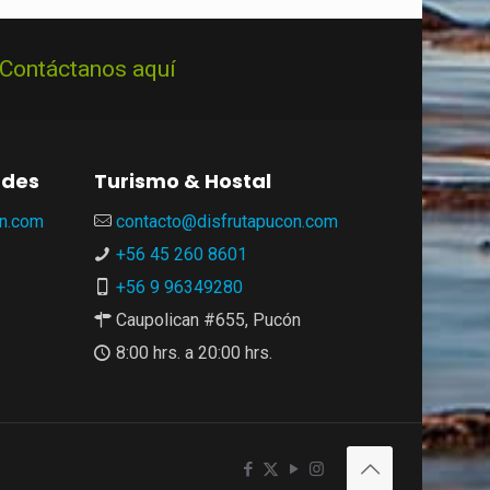
Contáctanos aquí
ades
Turismo & Hostal
n.com
contacto@disfrutapucon.com
+56 45 260 8601
+56 9 96349280
Caupolican #655, Pucón
8:00 hrs. a 20:00 hrs.