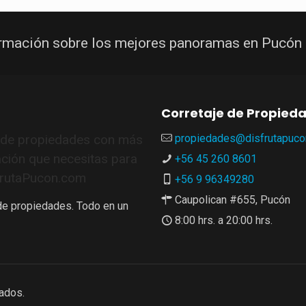
ormación sobre los mejores panoramas en Pucón
Corretaje de Propied
e de propiedades con más
propiedades@disfrutapuco
ación que necesitas para
+56 45 260 8601
sfrutaPucon.com
+56 9 96349280
Caupolican #655, Pucón
 de propiedades. Todo en un
8:00 hrs. a 20:00 hrs.
ados.