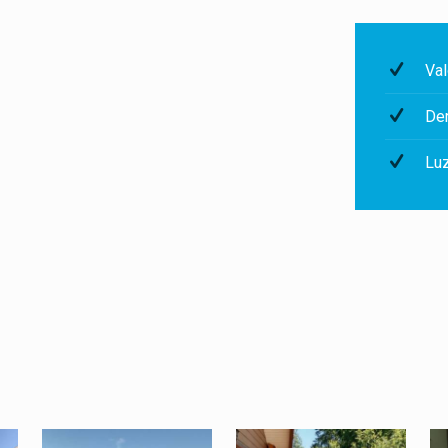
Val
De
Luz