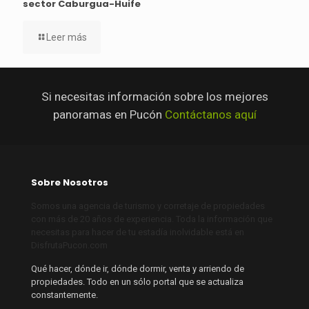
sector Caburgua-Huife
Leer más
Si necesitas información sobre los mejores
panoramas en Pucón
Contáctanos aquí
Sobre Nosotros
Somos una agencia de turismo y corretaje de propiedades
con más de 20 años de experiencia. Toda la información que
necesitas para hacer de tu estadía inolvidable está en
DisfrutaPucon.com
Qué hacer, dónde ir, dónde dormir, venta y arriendo de
propiedades. Todo en un sólo portal que se actualiza
constantemente.