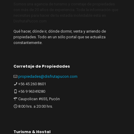
Somos una agencia de turismo y corretaje de propiedades
con más de 20 años de experiencia. Toda la información que
necesitas para hacer de tu estadía inolvidable está en
DisfrutaPucon.com
Qué hacer, dónde ir, dónde dormir, venta y arriendo de
propiedades. Todo en un sólo portal que se actualiza
constantemente.
Corretaje de Propiedades
propiedades@disfrutapucon.com
+56 45 260 8601
+56 9 96349280
Caupolican #655, Pucón
8:00 hrs. a 20:00 hrs.
Turismo & Hostal